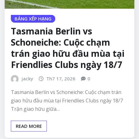
BẢNG XẾP HẠNG
Tasmania Berlin vs
Schoneiche: Cuộc chạm
trán giao hữu đầu mùa tại
Friendlies Clubs ngày 18/7
jacky
Th7 17, 2026
0
Tasmania Berlin vs Schoneiche: Cuộc chạm trán
giao hữu đầu mùa tại Friendlies Clubs ngày 18/7
Trận giao hữu giữa…
READ MORE