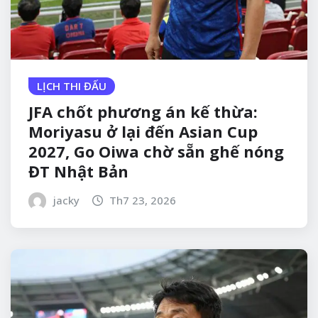
LỊCH THI ĐẤU
JFA chốt phương án kế thừa:
Moriyasu ở lại đến Asian Cup
2027, Go Oiwa chờ sẵn ghế nóng
ĐT Nhật Bản
jacky
Th7 23, 2026