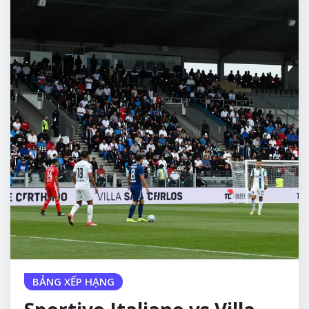
BẢNG XẾP HẠNG