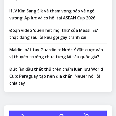
HLV Kim Sang Sik và tham vọng bảo vệ ngôi
vương: Áp lực và cơ hội tại ASEAN Cup 2026
Đoạn video ‘quên hết mọi thứ’ của Messi: Sự
thật đằng sau lời kêu gọi gây tranh cãi
Maldini bắt tay Guardiola: Nước Ý đặt cược vào
vị thuyền trưởng chưa từng lái tàu quốc gia?
Đức lần đầu thất thủ trên chấm luân lưu World
Cup: Paraguay tạo nên địa chấn, Neuer nói lời
chia tay