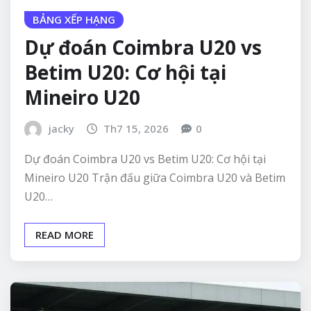
BẢNG XẾP HẠNG
Dự đoán Coimbra U20 vs
Betim U20: Cơ hội tại
Mineiro U20
jacky
Th7 15, 2026
0
Dự đoán Coimbra U20 vs Betim U20: Cơ hội tại
Mineiro U20 Trận đấu giữa Coimbra U20 và Betim
U20…
READ MORE