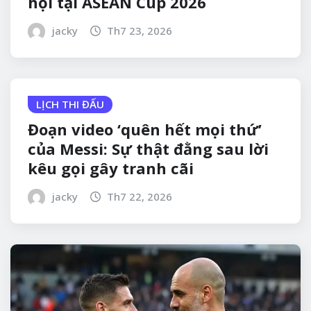
hội tại ASEAN Cup 2026
jacky
Th7 23, 2026
LỊCH THI ĐẤU
Đoạn video ‘quên hết mọi thứ’
của Messi: Sự thật đằng sau lời
kêu gọi gây tranh cãi
jacky
Th7 22, 2026