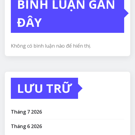
BÌNH LUẬN GẦN
ĐÂY
Không có bình luận nào để hiển thị.
LƯU TRỮ
Tháng 7 2026
Tháng 6 2026