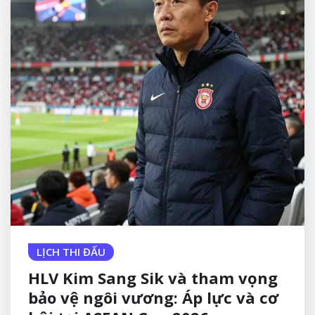
LỊCH THI ĐẤU
HLV Kim Sang Sik và tham vọng
bảo vệ ngôi vương: Áp lực và cơ