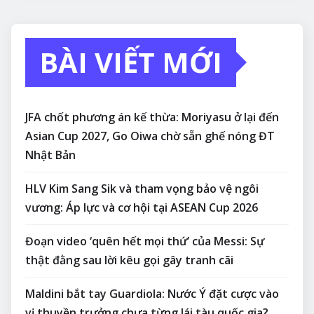
BÀI VIẾT MỚI
JFA chốt phương án kế thừa: Moriyasu ở lại đến
Asian Cup 2027, Go Oiwa chờ sẵn ghế nóng ĐT
Nhật Bản
HLV Kim Sang Sik và tham vọng bảo vệ ngôi
vương: Áp lực và cơ hội tại ASEAN Cup 2026
Đoạn video ‘quên hết mọi thứ’ của Messi: Sự
thật đằng sau lời kêu gọi gây tranh cãi
Maldini bắt tay Guardiola: Nước Ý đặt cược vào
vị thuyền trưởng chưa từng lái tàu quốc gia?