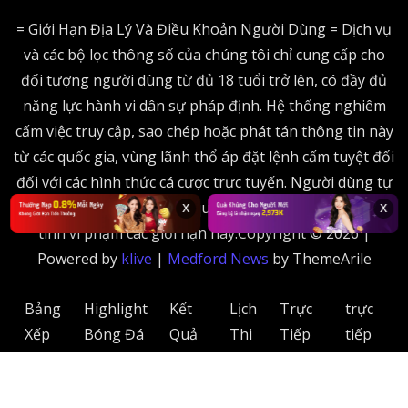
= Giới Hạn Địa Lý Và Điều Khoản Người Dùng = Dịch vụ
và các bộ lọc thông số của chúng tôi chỉ cung cấp cho
đối tượng người dùng từ đủ 18 tuổi trở lên, có đầy đủ
năng lực hành vi dân sự pháp định. Hệ thống nghiêm
cấm việc truy cập, sao chép hoặc phát tán thông tin này
từ các quốc gia, vùng lãnh thổ áp đặt lệnh cấm tuyệt đối
đối với các hình thức cá cược trực tuyến. Người dùng tự
chịu trách nhiệm trước cơ quan chức năng sở tại nếu cố
x
x
tình vi phạm các giới hạn này.Copyright © 2026 |
Powered by
klive
|
Medford News
by ThemeArile
Bảng
Highlight
Kết
Lịch
Trực
trực
Xếp
Bóng Đá
Quả
Thi
Tiếp
tiếp
Hạng
Bóng
Đấu
Bóng
bóng
Đá
Đá
đá