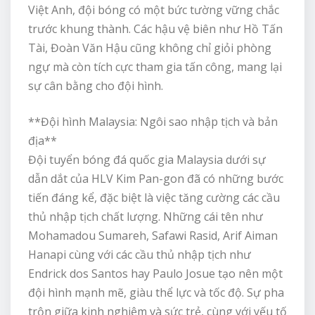
Việt Anh, đội bóng có một bức tường vững chắc
trước khung thành. Các hậu vệ biên như Hồ Tấn
Tài, Đoàn Văn Hậu cũng không chỉ giỏi phòng
ngự mà còn tích cực tham gia tấn công, mang lại
sự cân bằng cho đội hình.
**Đội hình Malaysia: Ngôi sao nhập tịch và bản
địa**
Đội tuyển bóng đá quốc gia Malaysia dưới sự
dẫn dắt của HLV Kim Pan-gon đã có những bước
tiến đáng kể, đặc biệt là việc tăng cường các cầu
thủ nhập tịch chất lượng. Những cái tên như
Mohamadou Sumareh, Safawi Rasid, Arif Aiman
Hanapi cùng với các cầu thủ nhập tịch như
Endrick dos Santos hay Paulo Josue tạo nên một
đội hình mạnh mẽ, giàu thể lực và tốc độ. Sự pha
trộn giữa kinh nghiệm và sức trẻ, cùng với yếu tố