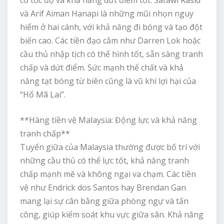
có tốc độ và khả năng dứt điểm tốt. Safawi Rasid
và Arif Aiman Hanapi là những mũi nhọn nguy
hiểm ở hai cánh, với khả năng đi bóng và tạo đột
biến cao. Các tiền đạo cắm như Darren Lok hoặc
cầu thủ nhập tịch có thể hình tốt, sẵn sàng tranh
chấp và dứt điểm. Sức mạnh thể chất và khả
năng tạt bóng từ biên cũng là vũ khí lợi hại của
“Hổ Mã Lai”.
**Hàng tiền vệ Malaysia: Động lực và khả năng
tranh chấp**
Tuyến giữa của Malaysia thường được bố trí với
những cầu thủ có thể lực tốt, khả năng tranh
chấp mạnh mẽ và không ngại va chạm. Các tiền
vệ như Endrick dos Santos hay Brendan Gan
mang lại sự cân bằng giữa phòng ngự và tấn
công, giúp kiểm soát khu vực giữa sân. Khả năng