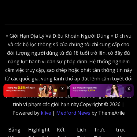
= Giới Hạn Địa Lý Và Điều Khoản Người Dùng = Dịch vụ
và các bộ lọc thông số của chúng tôi chỉ cung cấp cho
đối tượng người dùng từ đủ 18 tuổi trở lên, có đầy đủ
năng lực hành vi dân sự pháp định. Hệ thống nghiêm
cấm việc truy cập, sao chép hoặc phát tán thông tin này
từ các quốc gia, vùng lãnh thổ áp đặt lệnh cấm tuyệt đối
đối với các hình thức cá cược trực tuyến. Người dùng tự
x
x
chịu trách nhiệm trước cơ quan chức năng sở tại nếu cố
tình vi phạm các giới hạn này.Copyright © 2026 |
Powered by
klive
|
Medford News
by ThemeArile
Bảng
Highlight
Kết
Lịch
Trực
trực