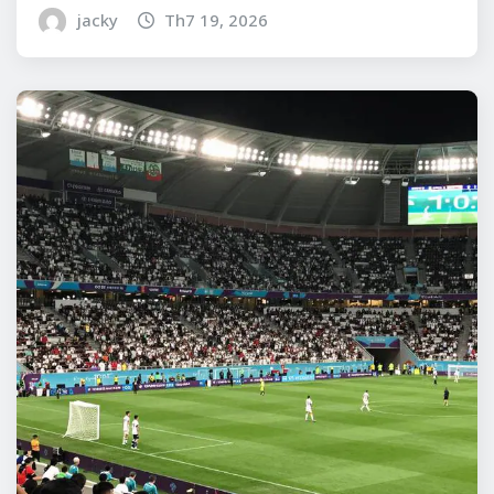
jacky
Th7 19, 2026