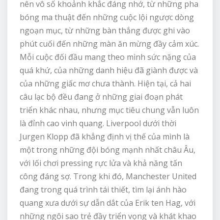
nên vô số khoảnh khắc đáng nhớ, từ những pha
bóng ma thuật đến những cuộc lội ngược dòng
ngoạn mục, từ những bàn thắng được ghi vào
phút cuối đến những màn ăn mừng đầy cảm xúc.
Mỗi cuộc đối đầu mang theo mình sức nặng của
quá khứ, của những danh hiệu đã giành được và
của những giấc mơ chưa thành. Hiện tại, cả hai
câu lạc bộ đều đang ở những giai đoạn phát
triển khác nhau, nhưng mục tiêu chung vẫn luôn
là đỉnh cao vinh quang. Liverpool dưới thời
Jurgen Klopp đã khẳng định vị thế của mình là
một trong những đội bóng mạnh nhất châu Âu,
với lối chơi pressing rực lửa và khả năng tấn
công đáng sợ. Trong khi đó, Manchester United
đang trong quá trình tái thiết, tìm lại ánh hào
quang xưa dưới sự dẫn dắt của Erik ten Hag, với
những ngôi sao trẻ đầy triển vọng và khát khao