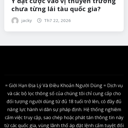
Ý đặt cược vào vị thuyền trưởng
chưa từng lái tàu quốc gia?
jacky
Th7 22, 2026
= Giới Hạn Địa Lý Và Điều Khoản Người Dùng = Dịch vụ
và các bộ lọc thông số của chúng tôi chỉ cung cấp cho
đối tượng người dùng từ đủ 18 tuổi trở lên, có đầy đủ
năng lực hành vi dân sự pháp định. Hệ thống nghiêm
cấm việc truy cập, sao chép hoặc phát tán thông tin này
từ các quốc gia, vùng lãnh thổ áp đặt lệnh cấm tuyệt đối