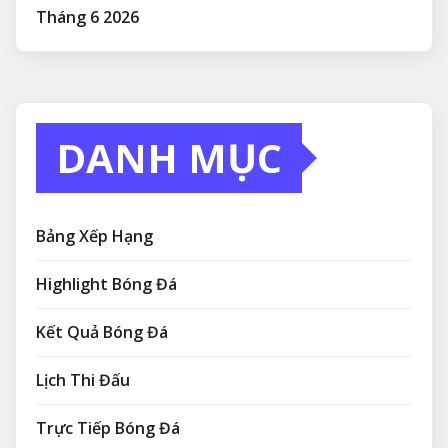
Tháng 6 2026
DANH MỤC
Bảng Xếp Hạng
Highlight Bóng Đá
Kết Quả Bóng Đá
Lịch Thi Đấu
Trực Tiếp Bóng Đá