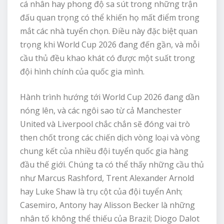
cá nhân hay phong độ sa sút trong những trận
đấu quan trọng có thể khiến họ mất điểm trong
mắt các nhà tuyển chọn. Điều này đặc biệt quan
trọng khi World Cup 2026 đang đến gần, và mỗi
cầu thủ đều khao khát có được một suất trong
đội hình chính của quốc gia mình.
Hành trình hướng tới World Cup 2026 đang dần
nóng lên, và các ngôi sao từ cả Manchester
United và Liverpool chắc chắn sẽ đóng vai trò
then chốt trong các chiến dịch vòng loại và vòng
chung kết của nhiều đội tuyển quốc gia hàng
đầu thế giới. Chúng ta có thể thấy những cầu thủ
như Marcus Rashford, Trent Alexander Arnold
hay Luke Shaw là trụ cột của đội tuyển Anh;
Casemiro, Antony hay Alisson Becker là những
nhân tố không thể thiếu của Brazil; Diogo Dalot