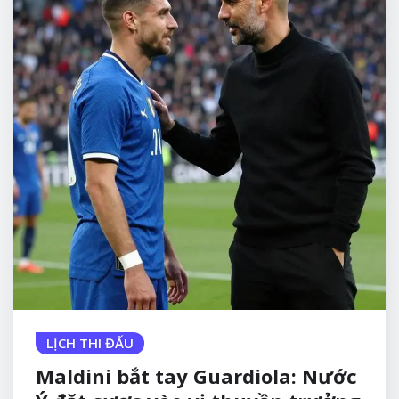
LỊCH THI ĐẤU
Maldini bắt tay Guardiola: Nước