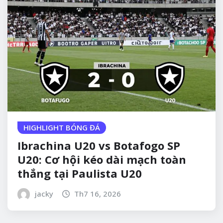
HIGHLIGHT BÓNG ĐÁ
Ibrachina U20 vs Botafogo SP
U20: Cơ hội kéo dài mạch toàn
thắng tại Paulista U20
jacky
Th7 16, 2026