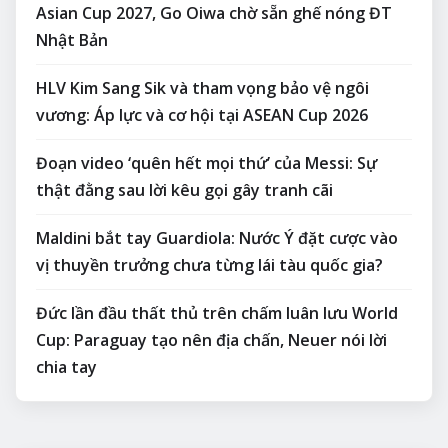
Asian Cup 2027, Go Oiwa chờ sẵn ghế nóng ĐT
Nhật Bản
HLV Kim Sang Sik và tham vọng bảo vệ ngôi
vương: Áp lực và cơ hội tại ASEAN Cup 2026
Đoạn video ‘quên hết mọi thứ’ của Messi: Sự
thật đằng sau lời kêu gọi gây tranh cãi
Maldini bắt tay Guardiola: Nước Ý đặt cược vào
vị thuyền trưởng chưa từng lái tàu quốc gia?
Đức lần đầu thất thủ trên chấm luân lưu World
Cup: Paraguay tạo nên địa chấn, Neuer nói lời
chia tay