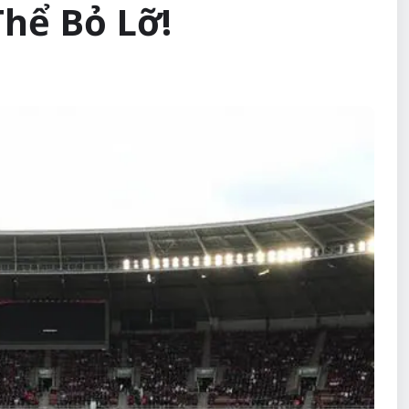
hể Bỏ Lỡ!