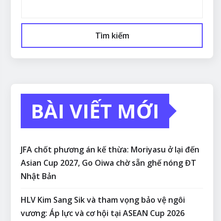
Tìm kiếm
BÀI VIẾT MỚI
JFA chốt phương án kế thừa: Moriyasu ở lại đến
Asian Cup 2027, Go Oiwa chờ sẵn ghế nóng ĐT
Nhật Bản
HLV Kim Sang Sik và tham vọng bảo vệ ngôi
vương: Áp lực và cơ hội tại ASEAN Cup 2026