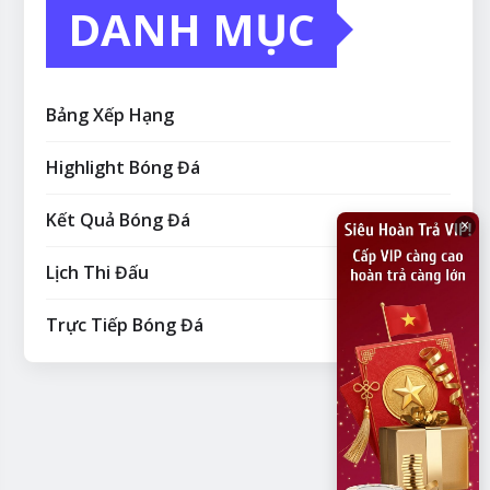
DANH MỤC
Bảng Xếp Hạng
Highlight Bóng Đá
Kết Quả Bóng Đá
×
Lịch Thi Đấu
Trực Tiếp Bóng Đá