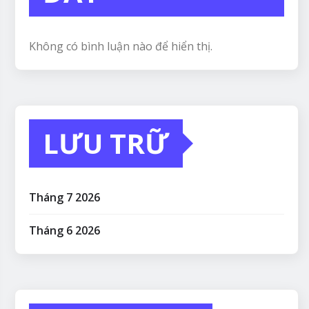
Không có bình luận nào để hiển thị.
LƯU TRỮ
Tháng 7 2026
Tháng 6 2026