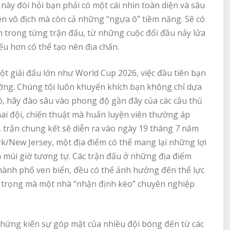
ày đòi hỏi bạn phải có một cái nhìn toàn diện và sâu
n vô địch mà còn cả những “ngựa ô” tiềm năng. Sẽ có
ẩn trong từng trận đấu, từ những cuộc đối đầu nảy lửa
ếu hơn có thể tạo nên địa chấn.
ột giải đấu lớn như World Cup 2026, việc đầu tiên bạn
lưỡng. Chúng tôi luôn khuyến khích bạn không chỉ dựa
ó, hãy đào sâu vào phong độ gần đây của các cầu thủ
hai đội, chiến thuật mà huấn luyện viên thường áp
 dụ, trận chung kết sẽ diễn ra vào ngày 19 tháng 7 năm
k/New Jersey, một địa điểm có thể mang lại những lợi
và múi giờ tương tự. Các trận đấu ở những địa điểm
hành phố ven biển, đều có thể ảnh hưởng đến thể lực
n trọng mà một nhà “nhận định kèo” chuyên nghiệp
chứng kiến sự góp mặt của nhiều đội bóng đến từ các