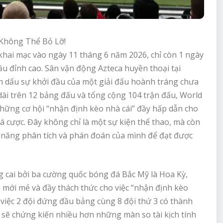
 Không Thể Bỏ Lỡ!
 khai mạc vào ngày 11 tháng 6 năm 2026, chỉ còn 1 ngày
ầu đỉnh cao. Sân vận động Azteca huyền thoại tại
h dấu sự khởi đầu của một giải đấu hoành tráng chưa
 dài trên 12 bảng đấu và tổng cộng 104 trận đấu, World
hững cơ hội “nhận định kèo nhà cái” đầy hấp dẫn cho
á cược. Đây không chỉ là một sự kiện thể thao, mà còn
ả năng phân tích và phán đoán của mình để đạt được
 cai bởi ba cường quốc bóng đá Bắc Mỹ là Hoa Kỳ,
mới mẻ và đầy thách thức cho việc “nhận định kèo
à việc 2 đội đứng đầu bảng cùng 8 đội thứ 3 có thành
a sẽ chứng kiến nhiều hơn những màn so tài kịch tính