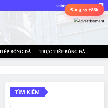
vnbongda.org
Đăng ký +88k
TIẾP BÓNG ĐÁ
TRỰC TIẾP BÓNG ĐÁ
TÌM KIẾM