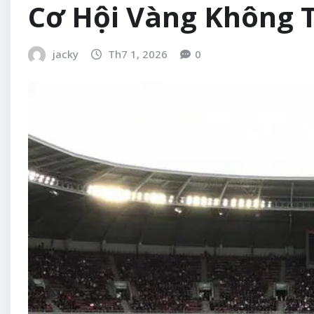
Cơ Hội Vàng Không T
jacky
Th7 1, 2026
0