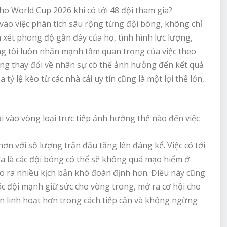
ho World Cup 2026 khi có tới 48 đội tham gia?
vào việc phân tích sâu rộng từng đội bóng, không chỉ
 xét phong độ gần đây của họ, tình hình lực lượng,
húng tôi luôn nhấn mạnh tầm quan trọng của việc theo
hững thay đổi về nhân sự có thể ảnh hưởng đến kết quả
 tỷ lệ kèo từ các nhà cái uy tín cũng là một lợi thế lớn,
i vào vòng loại trực tiếp ảnh hưởng thế nào đến việc
ơn với số lượng trận đấu tăng lên đáng kể. Việc có tới
hĩa là các đội bóng có thể sẽ không quá mạo hiểm ở
tạo ra nhiều kịch bản khó đoán định hơn. Điều này cũng
ác đội mạnh giữ sức cho vòng trong, mở ra cơ hội cho
n linh hoạt hơn trong cách tiếp cận và không ngừng