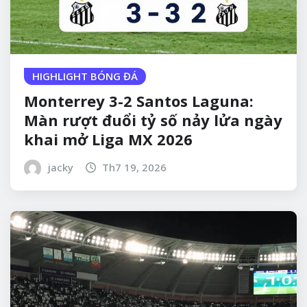
HIGHLIGHT BÓNG ĐÁ
Monterrey 3-2 Santos Laguna:
Màn rượt đuổi tỷ số nảy lửa ngày
khai mở Liga MX 2026
jacky
Th7 19, 2026