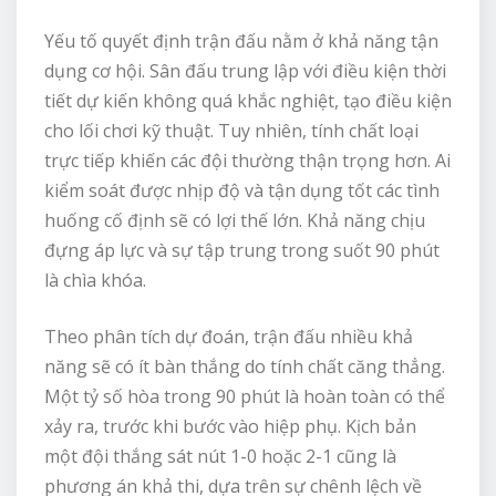
Yếu tố quyết định trận đấu nằm ở khả năng tận
dụng cơ hội. Sân đấu trung lập với điều kiện thời
tiết dự kiến không quá khắc nghiệt, tạo điều kiện
cho lối chơi kỹ thuật. Tuy nhiên, tính chất loại
trực tiếp khiến các đội thường thận trọng hơn. Ai
kiểm soát được nhịp độ và tận dụng tốt các tình
huống cố định sẽ có lợi thế lớn. Khả năng chịu
đựng áp lực và sự tập trung trong suốt 90 phút
là chìa khóa.
Theo phân tích dự đoán, trận đấu nhiều khả
năng sẽ có ít bàn thắng do tính chất căng thẳng.
Một tỷ số hòa trong 90 phút là hoàn toàn có thể
xảy ra, trước khi bước vào hiệp phụ. Kịch bản
một đội thắng sát nút 1-0 hoặc 2-1 cũng là
phương án khả thi, dựa trên sự chênh lệch về