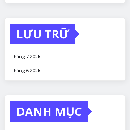
LƯU TRỮ
Tháng 7 2026
Tháng 6 2026
DANH MỤC