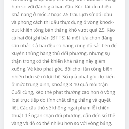
hơn so với đánh giá ban đầu. Kèo tài xỉu nhiều
khả năng ở mốc 2 hoặc 2.5 trái. Lịch sử đối đầu
và phong cách thi đấu thực dụng ở vòng knock-
out khiến tổng bàn thắng khó vượt quá 2.5. Kèo
cả hai đội ghi bàn (BTTS) là một lựa chọn đáng
cân nhắc. Cả hai đều có hàng công đủ sắc bén để
xuyên thủng hàng thủ đối phương, nhưng sự
thận trọng có thể khiến khả năng này giảm
xuống. Về kèo phạt góc, đội chơi tấn công biên
nhiều hơn sẽ có lợi thế. Số quả phạt góc dự kiến
ở mức trung bình, khoảng 8-10 quả mỗi trận.
Cuối cùng, kèo thẻ phạt thường cao hơn ở vòng
loại trực tiếp do tính chất căng thẳng và quyết
liệt. Các cầu thủ sẽ không ngại phạm lỗi chiến
thuật để ngăn chặn đối phương, dẫn đến số thẻ
vàng và đỏ có thể nhiều hơn so với vòng bảng.