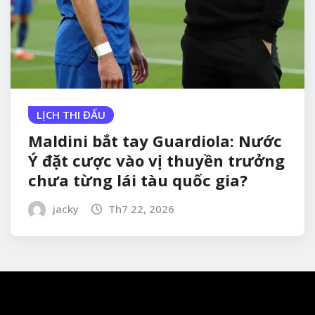
LỊCH THI ĐẤU
Maldini bắt tay Guardiola: Nước
Ý đặt cược vào vị thuyền trưởng
chưa từng lái tàu quốc gia?
jacky
Th7 22, 2026