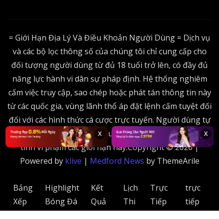
= Giới Hạn Địa Lý Và Điều Khoản Người Dùng = Dịch vụ
và các bộ lọc thông số của chúng tôi chỉ cung cấp cho
đối tượng người dùng từ đủ 18 tuổi trở lên, có đầy đủ
năng lực hành vi dân sự pháp định. Hệ thống nghiêm
cấm việc truy cập, sao chép hoặc phát tán thông tin này
từ các quốc gia, vùng lãnh thổ áp đặt lệnh cấm tuyệt đối
đối với các hình thức cá cược trực tuyến. Người dùng tự
chịu trách nhiệm trước cơ quan chức năng sở tại nếu cố
x
x
tình vi phạm các giới hạn này.Copyright © 2026 |
Powered by
klive
|
Medford News
by ThemeArile
Bảng
Highlight
Kết
Lịch
Trực
trực
Xếp
Bóng Đá
Quả
Thi
Tiếp
tiếp
Hạng
Bóng
Đấu
Bóng
bóng