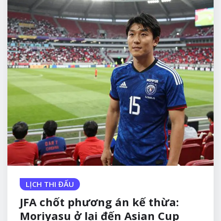
LỊCH THI ĐẤU
JFA chốt phương án kế thừa:
Moriyasu ở lại đến Asian Cup