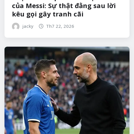
của Messi: Sự thật đằng sau lời
kêu gọi gây tranh cãi
jacky
Th7 22, 2026