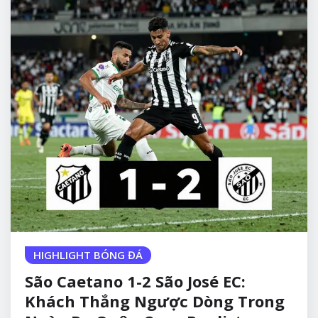
HIGHLIGHT BÓNG ĐÁ
São Caetano 1-2 São José EC:
Khách Thắng Ngược Dòng Trong