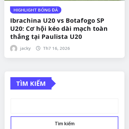
HIGHLIGHT BÓNG ĐÁ
Ibrachina U20 vs Botafogo SP
U20: Cơ hội kéo dài mạch toàn
thắng tại Paulista U20
jacky
Th7 16, 2026
TÌM KIẾM
Tìm kiếm