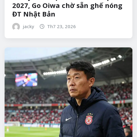
2027, Go Oiwa chờ sẵn ghế nóng
ĐT Nhật Bản
jacky
Th7 23, 2026